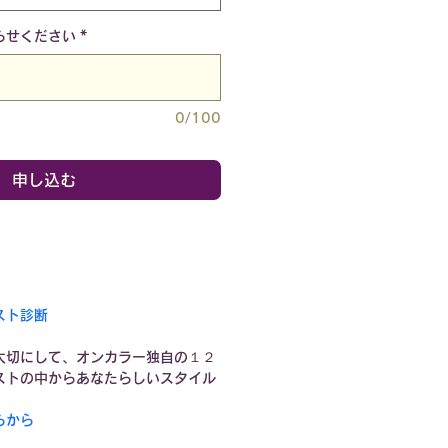
らせください
*
0/100
申し込む
スト診断
大切にして、オンカラー独自の１２
ストの中からあなたらしいスタイル
らから