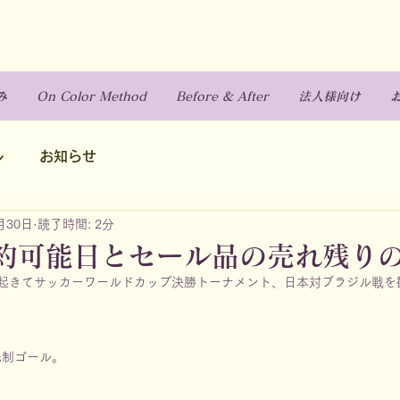
み
On Color Method
Before & After
法人様向け
ル
お知らせ
月30日
読了時間: 2分
約可能日とセール品の売れ残り
に起きてサッカーワールドカップ決勝トーナメント、日本対ブラジル戦を
先制ゴール。
。