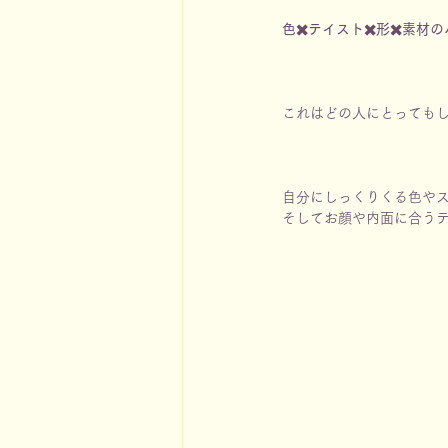
色✖️テイスト✖️形✖️素
これはどの人にとっても
自分にしっくりくる色や
そしてお顔や内面に合う