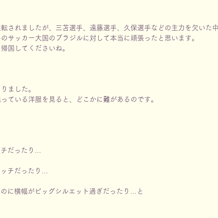
逆転されましたが、三苫選手、遠藤選手、久保選手などの主力を欠いた
あのサッカー大国のブラジルに対して本当に頑張ったと思います。
て帰国してくださいね。
まりました。
残っている洋服を見ると、どこかに
難
があるのです。
ッチだったり…
マッチだったり…
なのに横幅がビッグシルエット過ぎだったり…と