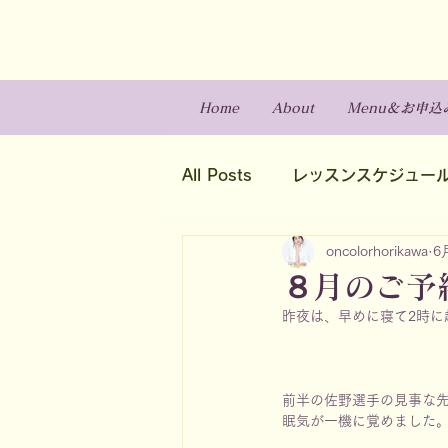
Home
About
Menu＆お申込
All Posts
レッスンスケジュー
oncolorhorikawa
6
８月のご予
昨夜は、早めに寝て2時
前半の佐野選手の見事な
眠気が一機に覚めました