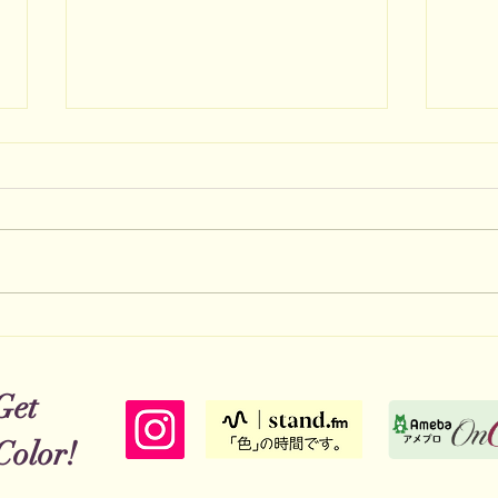
７月のご予約可能日のお知ら
６月
せ
な花
Get
Color!