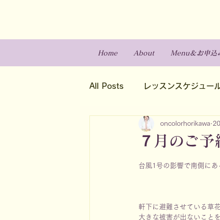
Home
About
Menu＆お申込
All Posts
レッスンスケジュー
oncolorhorikawa
2
７月のご予
台風1号の影響で南側にあ
軒下に避難させている草
大きな被害が出ないこと