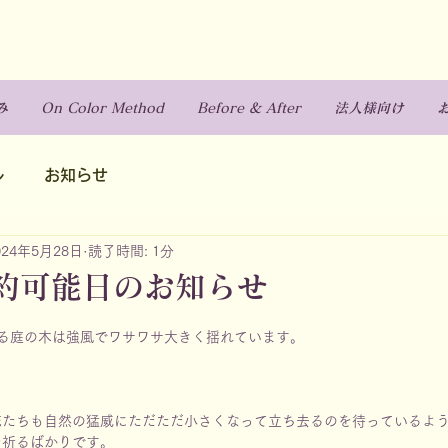
み
On Color Method
Before & After
法人様向け
ル
お知らせ
024年5月28日
読了時間: 1分
約可能日のお知らせ
る庭の木は強風でワサワサ大きく揺れています。
花たちも自然の猛威にただただ小さくなって立ち去るのを待っているよ
を祈るばかりです。