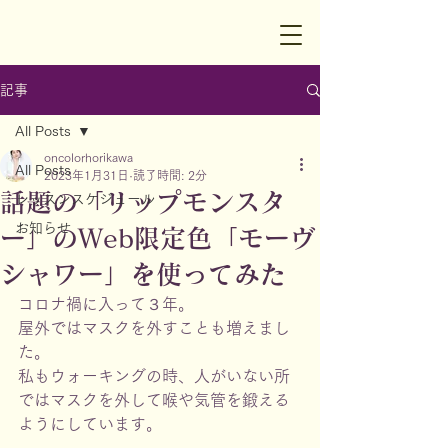
記事
All Posts
oncolorhorikawa
All Posts
2023年1月31日
読了時間: 2分
話題の「リップモンスタ
レッスンスケジュール
お知らせ
ー」のWeb限定色「モーヴ
シャワー」を使ってみた
コロナ禍に入って３年。
屋外ではマスクを外すことも増えまし
た。
私もウォーキングの時、人がいない所
ではマスクを外して喉や気管を鍛える
ようにしています。