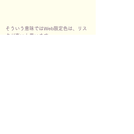
そういう意味ではWeb限定色は、リス
クが高いと思います。
せっかく買ったのであれこれ試して…
少し赤み（赤紫）のあるシューウエム
ラのリップを薄〜く塗って、その上か
ら「モーヴシャワー」を塗ると良い感
じの色になりました。
マスクにもつきません。