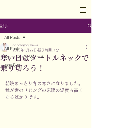
記事
All Posts
oncolorhorikawa
All Posts
2023年1月22日
読了時間: 1分
寒い日はタートルネックで
レッスンスケジュール
お知らせ
乗り切ろう！
朝晩めっきり冬の寒さになりました。
我が家のリビングの床暖の温度も高く
なるばかりです。