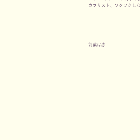
カラリスト、ワクワクし
前菜は
赤