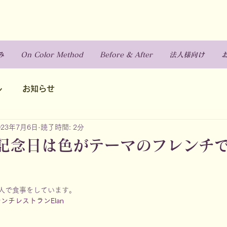
み
On Color Method
Before & After
法人様向け
ル
お知らせ
023年7月6日
読了時間: 2分
記念日は色がテーマのフレンチ
人で食事をしています。
ンチレストランElan