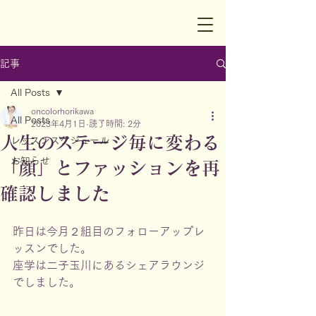
記事
All Posts
oncolorhorikawa
All Posts
2023年4月1日
読了時間: 2分
人生のステージ毎に変わる
レッスンスケジュール
お知らせ
「顔」とファッションを再
確認しました
昨日は今月２組目のフォローアップレ
ッスンでした。
座学は二子玉川にあるシェアラウンジ
でしました。