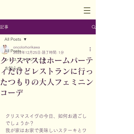
記事
All Posts
oncolorhorikawa
All Posts
2022年12月25日
読了時間: 1分
クリスマスはホームパーテ
レッスンスケジュール
お知らせ
ィだけどレストランに行っ
たつもりの大人フェミニン
コーデ
クリスマスイヴの今日、如何お過ごし
でしょうか？
我が家はお家で美味しいステーキとワ