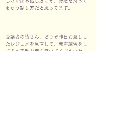
しさが出る話し方こそ、好感を持って
もらう話し方だと思ってます。
受講者の皆さん、どうぞ昨日お渡しし
たレジュメを見直して、発声練習をし
てその素敵な声を磨いてくださいね。
学生生活課のA課長、担当のNさん、完
璧なご準備と運営をしていただき、あ
りがとうございました。