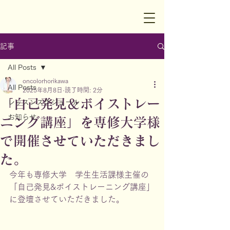
記事
All Posts
oncolorhorikawa
All Posts
2025年8月8日
読了時間: 2分
「自己発見＆ボイストレー
レッスンスケジュール
お知らせ
ニング講座」を専修大学様
で開催させていただきまし
た。
今年も専修大学　学生生活課様主催の
「自己発見&ボイストレーニング講座」
に登壇させていただきました。