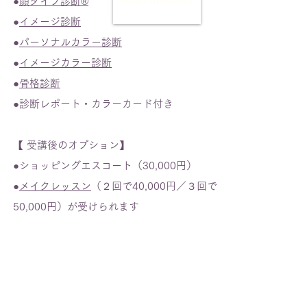
●
顔タイプ診断®
©miki horikawa
●
イメージ診断
●
パーソナルカラー診断
●
イメージカラー診断
●
骨格診断
●診断レポート・カラーカード付き
【 受講後のオプション】
●ショッピングエスコート（30,000円）
●
メイクレッスン
（２回で40,000円／３回で
50,000円）が受けられます
オンカラーブライダルコンサル内容
コンサル料 45,000円/6時間(軽食付き）