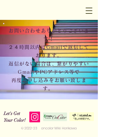
お問い合わせありがとうございま
す！
２４時間以内にGmailで返信して
おります。
返信がない場合は、繋がりやすい
GmailやPCアドレス等で
再度お申し込みをお願い致しま
す。
Let's Get
Your Color!
© 2022-23 oncolor Miki Horikawa